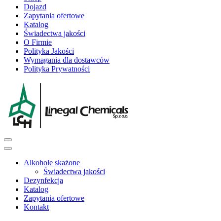
Dojazd
Zapytania ofertowe
Katalog
Świadectwa jakości
O Firmie
Polityka Jakości
Wymagania dla dostawców
Polityka Prywatności
Alkohole skażone
Świadectwa jakości
Dezynfekcja
Katalog
Zapytania ofertowe
Kontakt