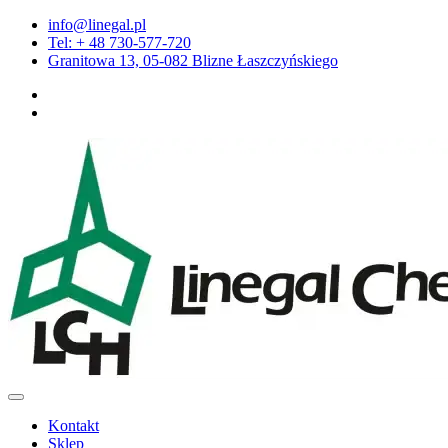
Przejdź
info@linegal.pl
do
Tel: + 48 730-577-720
treści
Granitowa 13, 05-082 Blizne Łaszczyńskiego
Kontakt
Sklep