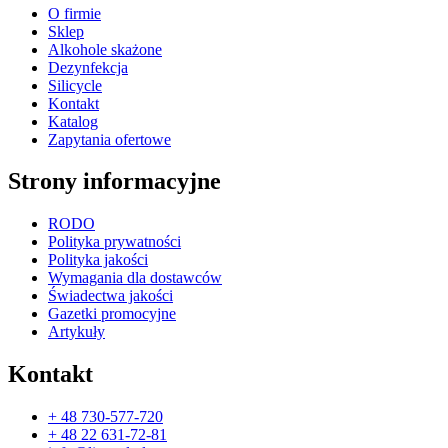
O firmie
Sklep
Alkohole skażone
Dezynfekcja
Silicycle
Kontakt
Katalog
Zapytania ofertowe
Strony informacyjne
RODO
Polityka prywatności
Polityka jakości
Wymagania dla dostawców
Świadectwa jakości
Gazetki promocyjne
Artykuły
Kontakt
+ 48 730-577-720
+ 48 22 631-72-81