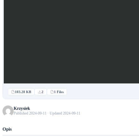
103.28 KB
2
1 Files
Krzysiek
Published 2024-09-11 · Updated 2024-09-11
Opis