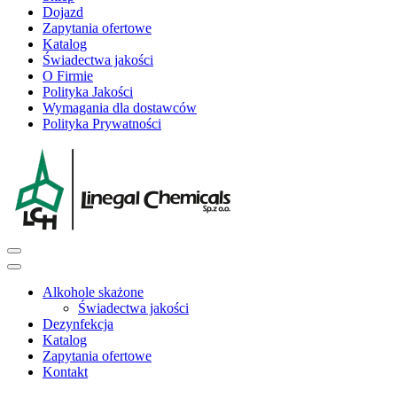
Dojazd
Zapytania ofertowe
Katalog
Świadectwa jakości
O Firmie
Polityka Jakości
Wymagania dla dostawców
Polityka Prywatności
Alkohole skażone
Świadectwa jakości
Dezynfekcja
Katalog
Zapytania ofertowe
Kontakt