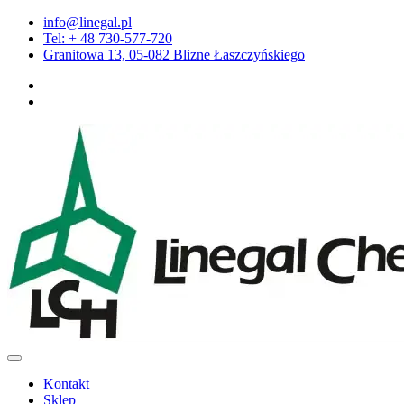
Przejdź
info@linegal.pl
do
Tel: + 48 730-577-720
treści
Granitowa 13, 05-082 Blizne Łaszczyńskiego
Kontakt
Sklep