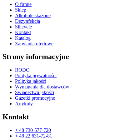
O firmie
Sklep
Alkohole skażone
Dezynfekcja
Silicycle
Kontakt
Katalog
Zapytania ofertowe
Strony informacyjne
RODO
Polityka prywatności
Polityka jakości
Wymagania dla dostawców
Świadectwa jakości
Gazetki promocyjne
Artykuły
Kontakt
+ 48 730-577-720
+ 48 22 631-72-81