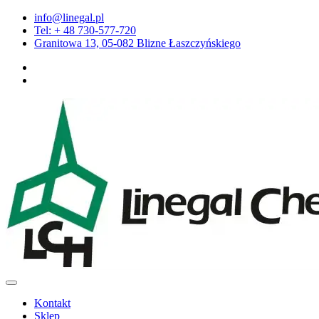
Przejdź
info@linegal.pl
do
Tel: + 48 730-577-720
treści
Granitowa 13, 05-082 Blizne Łaszczyńskiego
Kontakt
Sklep