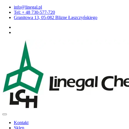
Przejdź
info@linegal.pl
do
Tel: + 48 730-577-720
treści
Granitowa 13, 05-082 Blizne Łaszczyńskiego
Kontakt
Sklep